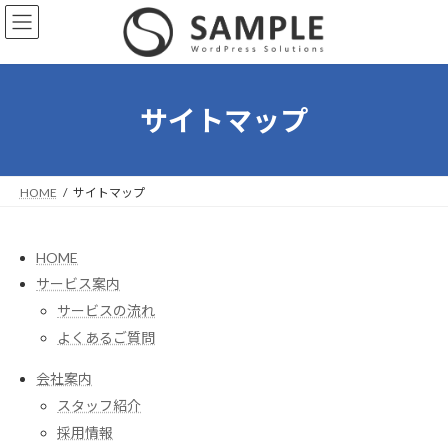
コ
ナ
ン
ビ
テ
ゲ
ン
ー
ツ
シ
へ
ョ
サイトマップ
ス
ン
キ
に
ッ
移
プ
動
HOME
サイトマップ
HOME
サービス案内
サービスの流れ
よくあるご質問
会社案内
スタッフ紹介
採用情報