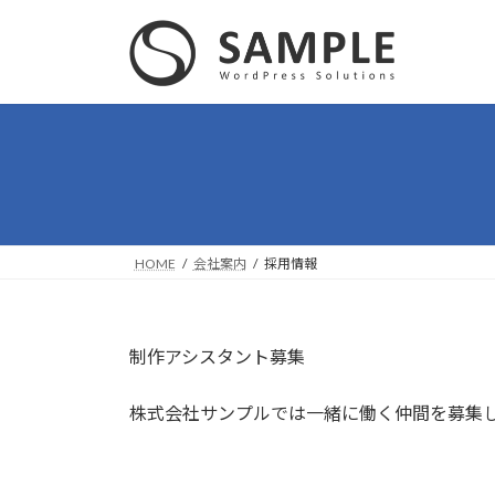
コ
ナ
ン
ビ
テ
ゲ
ン
ー
ツ
シ
へ
ョ
ス
ン
キ
に
ッ
移
プ
動
HOME
会社案内
採用情報
制作アシスタント募集
株式会社サンプルでは一緒に働く仲間を募集