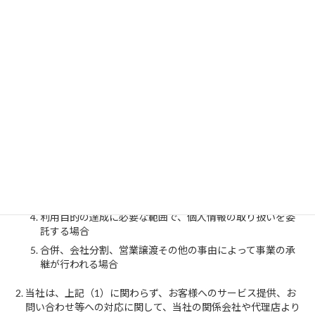
当社では、個人情報の取得は、適法かつ公正な手段で行います。
4、個人情報の提供
当社は、次の場合を除き、お客様の個人情報を第三者に開示ま
たは提供しません。
お客様の同意がある場合
法令に基づく場合
人の生命、身体又は財産の保護のために必要であって、お客
様の同意を取ることが困難な場合
利用目的の達成に必要な範囲で、個人情報の取り扱いを委
託する場合
合併、会社分割、営業譲渡その他の事由によって事業の承
継が行われる場合
当社は、上記（1）に関わらず、お客様へのサービス提供、お
問い合わせ等への対応に関して、当社の関係会社や代理店より