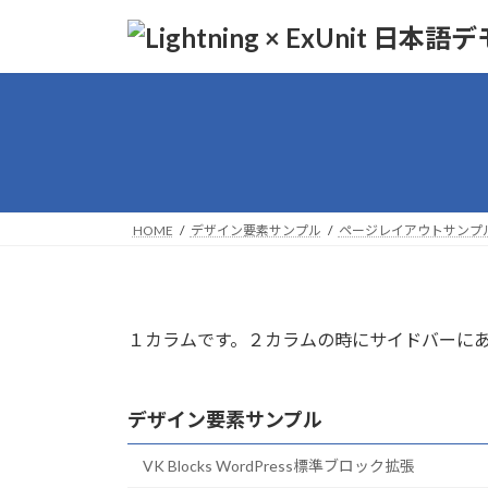
コ
ナ
ン
ビ
テ
ゲ
ン
ー
ツ
シ
へ
ョ
ス
ン
キ
に
ッ
移
HOME
デザイン要素サンプル
ページレイアウトサンプ
プ
動
１カラムです。２カラムの時にサイドバーに
デザイン要素サンプル
VK Blocks WordPress標準ブロック拡張